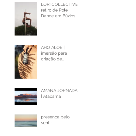
LORI COLLECTIVE |
retiro de Pole
Dance em Búzios
AHO ALOE |
imersão para
criação de
conteúdo para
marcas
AMANA JORNADAS
| Atacama
presença pelo
sentir.